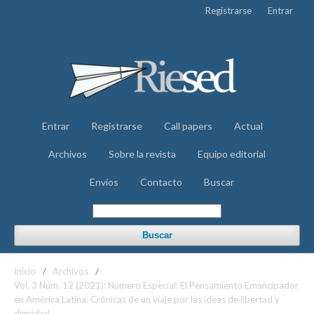
Registrarse
Entrar
Entrar
Registrarse
Call papers
Actual
Archivos
Sobre la revista
Equipo editorial
Envíos
Contacto
Buscar
Buscar
Inicio
/
Archivos
/
Vol. 3 Núm. 12 (2021): Número Especial: El Pensamiento Emancipador
en América Latina: Crónicas de un viaje por las ideas de libertad y
dignidad